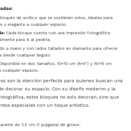
cadas:
loques de acrílico que se sostienen solos, ideales para
 y elegante a cualquier espacio.
da:
Cada bloque cuenta con una impresión fotográfica
mente para ti al pedirla.
do a mano y con lados tallados en diamante para ofrecer
da desde cualquier ángulo.
isponible en dos tamaños, 10×10 cm (4×4″) y 15×15 cm
a cualquier espacio.
cos son la elección perfecta para quienes buscan una
de decorar su espacio. Con su diseño moderno y la
fotográfica, estos bloques no solo decoran, sino que
os especiales con un toque artístico.
parente de 2.5 cm (1 pulgada) de grosor.