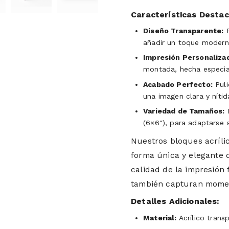
Características Desta
Diseño Transparente:
B
añadir un toque moderno
Impresión Personaliza
montada, hecha especial
Acabado Perfecto:
Puli
una imagen clara y níti
Variedad de Tamaños:
D
(6×6″), para adaptarse 
Nuestros bloques acríli
forma única y elegante 
calidad de la impresión 
también capturan moment
Detalles Adicionales:
Material:
Acrílico trans