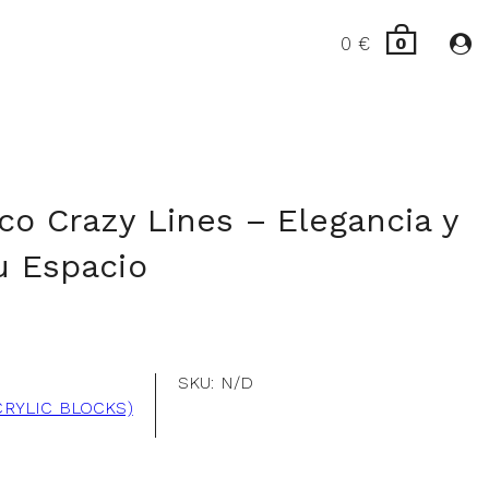
0
€
0
ico Crazy Lines – Elegancia y
tu Espacio
SKU:
N/D
CRYLIC BLOCKS)