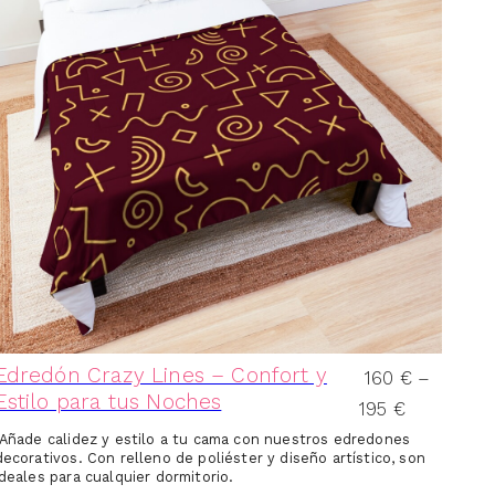
Edredón Crazy Lines – Confort y
160
€
–
Estilo para tus Noches
195
€
Añade calidez y estilo a tu cama con nuestros edredones
decorativos. Con relleno de poliéster y diseño artístico, son
ideales para cualquier dormitorio.