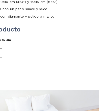
10×10 cm (4×4″) y 15×15 cm (6×6″).
r con un paño suave y seco.
con diamante y pulido a mano.
roducto
x 15 cm
cm
cm