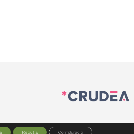
a
Rebutja
Configuració