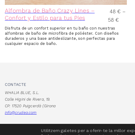
Alfombra de Baño Crazy Lines –
48
€
–
Confort y Estilo para tus Pies
58
€
Disfruta de un confort superior en tu baño con nuestras
alfombras de baño de microfibra de poliéster. Con diseños
duraderos y una base antideslizante, son perfectas para
cualquier espacio de baño.
CONTACTE
WHALIA BLUE, S.L.
Calle Higini de Rivera, 19.
CP: 17520 Puigcerdà (Girona
info@crudea.com
Utilitzem galetes per a oferir-te la millor ex