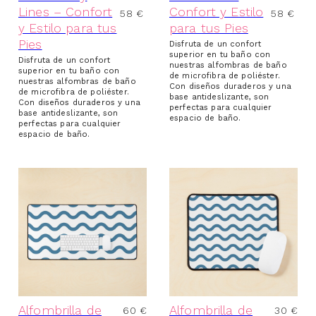
Lines – Confort
Confort y Estilo
58
€
58
€
(1)
COJINES (THROW PILLOWS)
y Estilo para tus
para tus Pies
(1)
CORTINAS DE DUCHA (SHOWER CURTAINS)
Pies
Disfruta de un confort
(2)
DELANTALES (APRONS)
superior en tu baño con
Disfruta de un confort
nuestras alfombras de baño
(2)
EDREDONES (COMFORTERS)
superior en tu baño con
de microfibra de poliéster.
nuestras alfombras de baño
Con diseños duraderos y una
(1)
FUNDAS NÓRDICAS (DUVET COVERS)
de microfibra de poliéster.
base antideslizante, son
Con diseños duraderos y una
(1)
IMANES (MAGNETS)
perfectas para cualquier
base antideslizante, son
espacio de baño.
perfectas para cualquier
(1)
POSAVASOS (COASTERS)
espacio de baño.
(6)
RELOJES (CLOCKS)
(1)
ROMPECABEZAS (JIGSAW PUZZLES)
(1)
TAPICES Y TELAS
(1)
TAZAS (MUGS)
(2)
OMISIO
(1)
PAPELERIA Y OFICINA
(1)
CUADERNOS EN ESPIRAL (SPIRAL NOTEBOOKS)
(17)
ROPA HOMBRE
(11)
CAMISETAS PARA HOMBRES
Alfombrilla de
Alfombrilla de
60
€
30
€
(2)
CLÁSICA