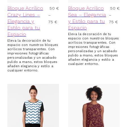
(3)
CAMISETAS Y BLUSAS
Bloque Acrílico
Bloque Acrílico
50
€
50
€
Crazy Lines –
Sea – Elegancia
–
–
(1)
FALDAS
Elegancia y
y Estilo para tu
75
€
75
€
(1)
LEGGINS
Estilo para tu
Espacio
(1)
PAÑUELOS
Espacio
Eleva la decoración de tu
(6)
SUDADERAS MUJER
espacio con nuestros bloques
Eleva la decoración de tu
acrílicos transparentes. Con
(2)
SUDADERAS CON CAPUCHA
espacio con nuestros bloques
impresiones fotográficas
acrílicos transparentes. Con
personalizadas y un acabado
(1)
SUDADERAS LIGERAS CON CAPUCHA
impresiones fotográficas
pulido a mano, estos bloques
personalizadas y un acabado
añaden elegancia y estilo a
(6)
VESTIDOS
pulido a mano, estos bloques
cualquier entorno.
añaden elegancia y estilo a
(2)
VESTIDO ACAMPANADO
cualquier entorno.
(1)
VESTIDO CAMISETA
VER TODOS