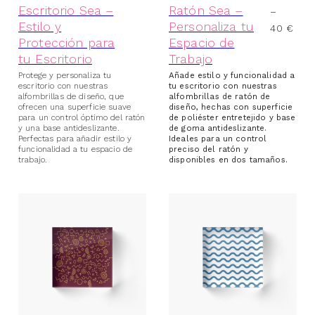
Escritorio Sea –
Ratón Sea –
–
(1)
CUELLO V
Estilo y
Personaliza tu
40
€
(1)
DEPORTIVA
Protección para
Espacio de
(1)
ESENCIAL
tu Escritorio
Trabajo
(1)
GRÁFICA
Protege y personaliza tu
Añade estilo y funcionalidad a
escritorio con nuestras
tu escritorio con nuestras
(2)
LARGA
alfombrillas de diseño, que
alfombrillas de ratón de
(1)
MANGA ¾ ESTILO BÉISBOL
ofrecen una superficie suave
diseño, hechas con superficie
para un control óptimo del ratón
de poliéster entretejido y base
(1)
MANGA LARGA
y una base antideslizante.
de goma antideslizante.
Perfectas para añadir estilo y
Ideales para un control
(1)
PREMIUM
funcionalidad a tu espacio de
preciso del ratón y
(1)
trabajo.
disponibles en dos tamaños.
TEJIDO MIXTO
(6)
SUDADERAS HOMBRE
(2)
SUDADERAS CON CAPUCHA
(1)
SUDADERAS CON CREMALLERA
(1)
SUDADERAS LIGERAS
(1)
SUDADERAS LIGERAS CON CAPUCHA
(29)
ROPA MUJER
(11)
CAMISETAS MUJER
(1)
CAMISETAS DE TIRANTES