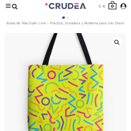
0
0
€
Bolsa de Tela Open Line – Práctica, Duradera y Moderna para Uso Diario
TIENDA
BLOG
CONTACTO
INICIAR SESIÓN
CARRITO