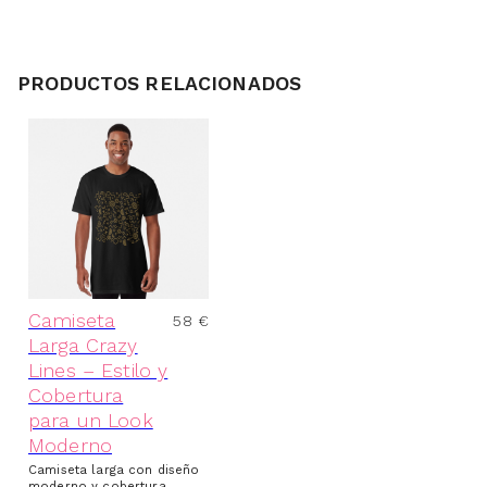
PRODUCTOS RELACIONADOS
Camiseta
58
€
Larga Crazy
Lines – Estilo y
Cobertura
para un Look
Moderno
Camiseta larga con diseño
moderno y cobertura