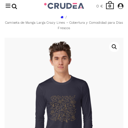
0
0
€
Camiseta de Manga Larga Crazy Lines – Cobertura y Comodidad para Días
Frescos
TIENDA
BLOG
CONTACTO
INICIAR SESIÓN
CARRITO