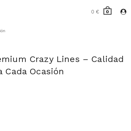
0
€
0
ión
emium Crazy Lines – Calidad
a Cada Ocasión